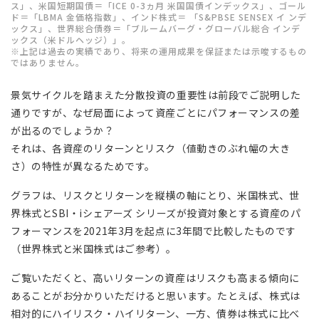
ス」、米国短期国債＝「ICE 0-3ヵ月 米国国債インデックス」、ゴール
ド＝「LBMA 金価格指数」、インド株式＝ 「S&PBSE SENSEX イ ンデ
ックス」、世界総合債券＝「ブルームバーグ・グローバル総合 インデ
ックス（米ドルヘッジ）」。
※上記は過去の実績であり、将来の運用成果を保証または示唆するもの
ではありません。
景気サイクルを踏まえた分散投資の重要性は前段でご説明した
通りですが、なぜ局面によって資産ごとにパフォーマンスの差
が出るのでしょうか？
それは、各資産のリターンとリスク（値動きのぶれ幅の大き
さ）の特性が異なるためです。
グラフは、リスクとリターンを縦横の軸にとり、米国株式、世
界株式とSBI・iシェアーズ シリーズが投資対象とする資産のパ
フォーマンスを2021年3月を起点に3年間で比較したものです
（世界株式と米国株式はご参考）。
ご覧いただくと、高いリターンの資産はリスクも高まる傾向に
あることがお分かりいただけると思います。たとえば、株式は
相対的にハイリスク・ハイリターン、一方、債券は株式に比べ