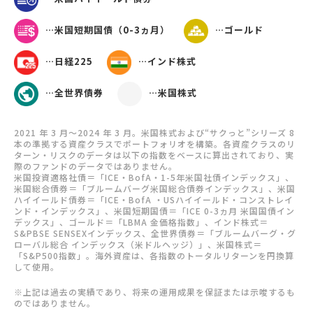
…米国短期国債（0-3ヵ月）
…ゴールド
…日経225
…インド株式
…全世界債券
…米国株式
2021 年 3 月～2024 年 3 月。米国株式および“サクっと”シリーズ 8
本の準拠する資産クラスでポートフォリオを構築。各資産クラスのリ
ターン・リスクのデータは以下の指数をベースに算出されており、実
際のファンドのデータではありません。
⽶国投資適格社債＝「ICE‧BofA‧1-5年⽶国社債インデックス」、
⽶国総合債券＝「ブルームバーグ⽶国総合債券インデックス」、⽶国
ハイイールド債券＝「ICE‧BofA ‧USハイイールド‧コンストレイ
ンド‧インデックス」、⽶国短期国債＝「ICE 0-3ヵ⽉ ⽶国国債イン
デックス」、ゴールド＝「LBMA ⾦価格指数」、インド株式＝
S&PBSE SENSEXインデックス、全世界債券＝「ブルームバーグ・グ
ローバル総合 インデックス（米ドルヘッジ）」、⽶国株式＝
「S&P500指数」。海外資産は、各指数のトータルリターンを円換算
して使⽤。
※上記は過去の実績であり、将来の運用成果を保証または示唆するも
のではありません。