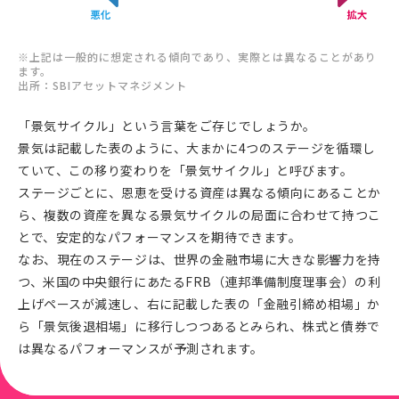
※上記は一般的に想定される傾向であり、実際とは異なることがあり
ます。
出所：SBIアセットマネジメント
「景気サイクル」という言葉をご存じでしょうか。
景気は
記載した表のように、大まかに4つのステージを循環し
ていて、この移り変わりを「景気サイクル」と呼びます。
ステージごとに、恩恵を受ける資産は異なる傾向にあることか
ら、複数の資産を異なる景気サイクルの局面に合わせて持つこ
とで、安定的なパフォーマンスを期待できます。
なお、現在のステージは、世界の金融市場に大きな影響力を持
つ、米国の中央銀行にあたるFRB（連邦準備制度理事会）の利
上げペースが減速し、右に記載した表の「金融引締め相場」か
ら「景気後退相場」に移行しつつあるとみられ、株式と債券で
は異なるパフォーマンスが予測されます。