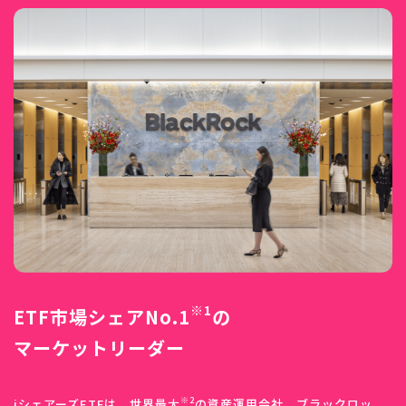
※1
ETF市場シェアNo.1
の
マーケットリーダー
※2
iシェアーズETFは、世界最大
の資産運用会社、ブラックロッ